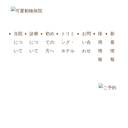
当院
診療
初め
トリミ
お問
採
新
につ
につ
ての
ング・
い合
用
着
いて
いて
方へ
ホテル
わせ
情
情
報
報
コラム