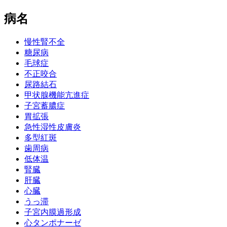
病名
慢性腎不全
糖尿病
毛球症
不正咬合
尿路結石
甲状腺機能亢進症
子宮蓄膿症
胃拡張
急性湿性皮膚炎
多型紅斑
歯周病
低体温
腎臓
肝臓
心臓
うっ滞
子宮内膜過形成
心タンポナーゼ