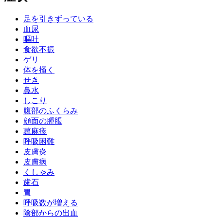
足を引きずっている
血尿
嘔吐
食欲不振
ゲリ
体を掻く
せき
鼻水
しこり
腹部のふくらみ
顔面の腫脹
蕁麻疹
呼吸困難
皮膚炎
皮膚病
くしゃみ
歯石
胃
呼吸数が増える
陰部からの出血