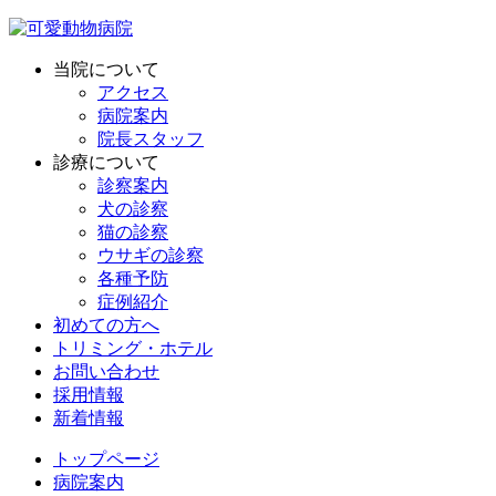
当院について
アクセス
病院案内
院長スタッフ
診療について
診察案内
犬の診察
猫の診察
ウサギの診察
各種予防
症例紹介
初めての方へ
トリミング・ホテル
お問い合わせ
採用情報
新着情報
トップページ
病院案内