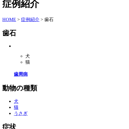
症例紹介
HOME
>
症例紹介
>
歯石
歯石
犬
猫
歯周病
動物の種類
犬
猫
うさぎ
症状