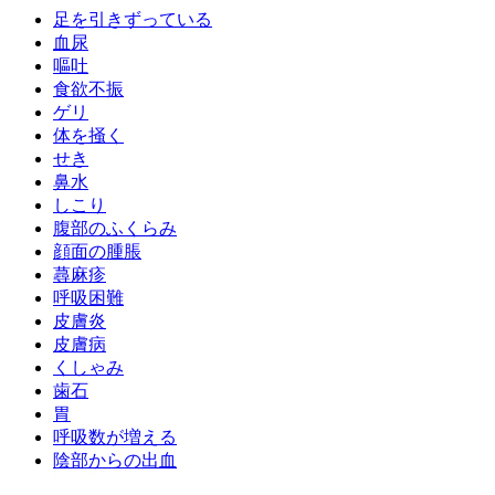
足を引きずっている
血尿
嘔吐
食欲不振
ゲリ
体を掻く
せき
鼻水
しこり
腹部のふくらみ
顔面の腫脹
蕁麻疹
呼吸困難
皮膚炎
皮膚病
くしゃみ
歯石
胃
呼吸数が増える
陰部からの出血