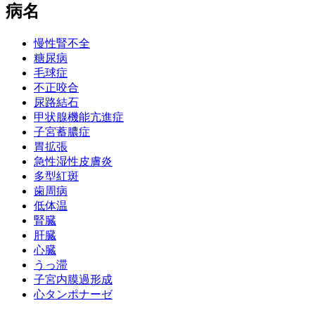
病名
慢性腎不全
糖尿病
毛球症
不正咬合
尿路結石
甲状腺機能亢進症
子宮蓄膿症
胃拡張
急性湿性皮膚炎
多型紅斑
歯周病
低体温
腎臓
肝臓
心臓
うっ滞
子宮内膜過形成
心タンポナーゼ