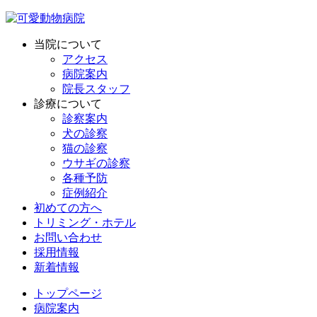
当院について
アクセス
病院案内
院長スタッフ
診療について
診察案内
犬の診察
猫の診察
ウサギの診察
各種予防
症例紹介
初めての方へ
トリミング・ホテル
お問い合わせ
採用情報
新着情報
トップページ
病院案内